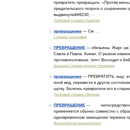
превратить превращать. «Против меньш
предательского лозунга о сохранении 
выдвинули&#8230; …
Толковый словарь Ушакова
превращение
— См …
3
Словарь синонимов
ПРЕВРАЩЕНИЕ
— обезьяны. Жарг. шк. 
4
Савла в Павла. Книжн. О резком измен
противоположные. /em> Восходит к би
Большой словарь русских поговорок
превращение
— ПРЕВРАТИТЬ, ащу, атишь
5
иной вид, перевести в другое состояние,
шутку. Болезнь превратила его в стари
Толковый словарь Ожегова
ПРЕВРАЩЕНИЕ
— непосредственное 
6
применяется обычно совместно с обращ
одновременном замещении термина пр
Философская энциклопедия