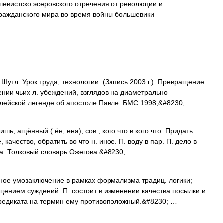
евистско эсеровского отречения от революции и
гражданского мира во время войны большевики
Шутл. Урок труда, технологии. (Запись 2003 г.). Превращение
ении чьих л. убеждений, взглядов на диаметрально
блейской легенде об апостоле Павле. БМС 1998,&#8230; …
; ащённый ( ён, ена); сов., кого что в кого что. Придать
 качество, обратить во что н. иное. П. воду в пар. П. дело в
ка. Толковый словарь Ожегова.&#8230; …
умозаключение в рамках формализма традиц. логики;
ением суждений. П. состоит в изменении качества посылки и
едиката на термин ему противоположный.&#8230; …