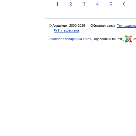
1
2
3
4
5
6
© Академик, 2000-2026
Обратная связь:
Техподдерж
👣 Путешествия
Экспорт словарей на сайты
, сделанные на PHP,
Jo