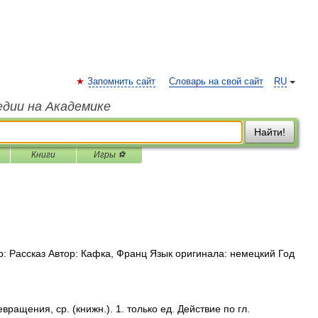
Запомнить сайт
Словарь на свой сайт
RU
едии на Академике
Найти!
Книги
Игры ⚽
 Рассказ Автор: Кафка, Франц Язык оригинала: немецкий Год
щения, ср. (книжн.). 1. только ед. Действие по гл.