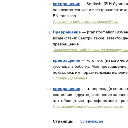
превращение
— &mdash; [Я.Н.Лугинск
7
по электротехнике и электроэнергетике
EN transition …
Справочник технического переводчика
Превращение
— [transformation] изм
8
воздействия: Смотри также: эвтектои
превращение …
Энциклопедический словарь по металлурги
превращение
— кого чего (из кого че
9
гусеницы в бабочку. Мое превращение 
показалось им поразительным явление
Словарь управления
превращение
— ▲ переход (в состояни
10
состояния в другое; изменение характе
что. обращаться. трансформация. тр
Идеографический словарь русского языка
Страницы
Следующая
→