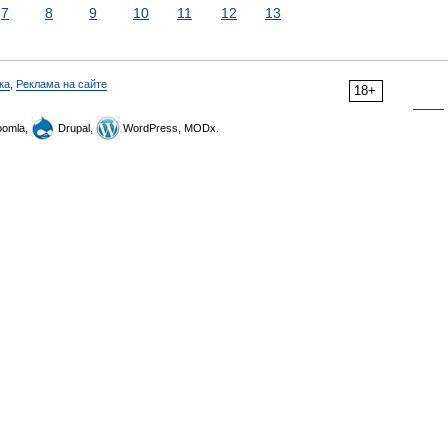
7
8
9
10
11
12
13
ка
,
Реклама на сайте
18+
omla,
Drupal,
WordPress, MODx.