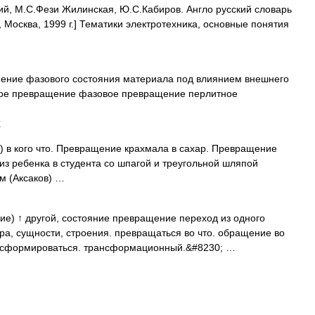
ий, М.С.Фези Жилинская, Ю.С.Кабиров. Англо русский словарь
, Москва, 1999 г.] Тематики электротехника, основные понятия
енение фазового состояния материала под влиянием внешнего
дное превращение фазовое превращение перлитное
и
го) в кого что. Превращение крахмала в сахар. Превращение
из ребенка в студента со шпагой и треугольной шляпой
м (Аксаков) …
е) ↑ другой, состояние превращение переход из одного
ра, сущности, строения. превращаться во что. обращение во
ансформироваться. трансформационный.&#8230; …